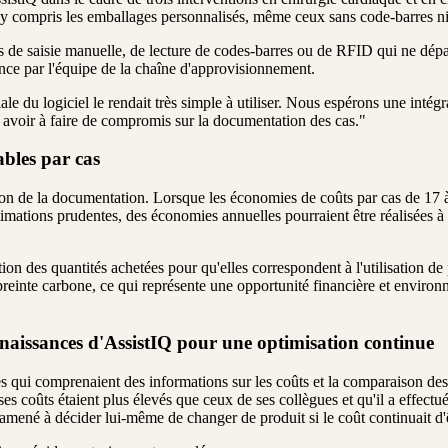
és, y compris les emballages personnalisés, même ceux sans code-barres 
s de saisie manuelle, de lecture de codes-barres ou de RFID qui ne dépas
nce par l'équipe de la chaîne d'approvisionnement.
ale du logiciel le rendait très simple à utiliser. Nous espérons une inté
s avoir à faire de compromis sur la documentation des cas."
ables par cas
tion de la documentation. Lorsque les économies de coûts par cas de 17
stimations prudentes, des économies annuelles pourraient être réalisées à 
tion des quantités achetées pour qu'elles correspondent à l'utilisation 
mpreinte carbone, ce qui représente une opportunité financière et enviro
connaissances d'AssistIQ pour une optimisation continue
s qui comprenaient des informations sur les coûts et la comparaison des 
ses coûts étaient plus élevés que ceux de ses collègues et qu'il a effectué
l'a amené à décider lui-même de changer de produit si le coût continuait d