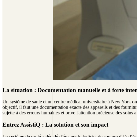
La situation : Documentation manuelle et à forte inten
Un système de santé et un centre médical universitaire à New York ont un
objectif, il faut une documentation exacte des appareils et des fourn
sujette à des erreurs humaines et prive l'attention précieuse des soins 
Entrez AssistiQ : La solution et son impact
Le système de santé a décidé d'évaluer le logiciel de capture d'IA d'As